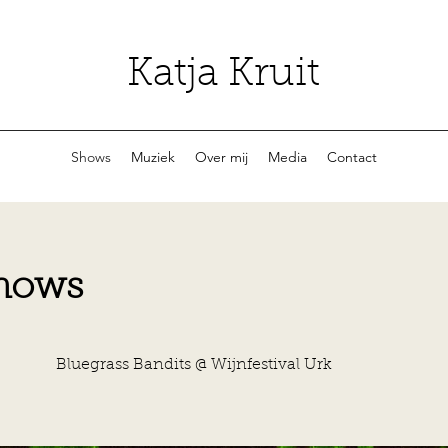
Katja Kruit
Shows
Muziek
Over mij
Media
Contact
hows
Bandits @ Wijnfestival Urk