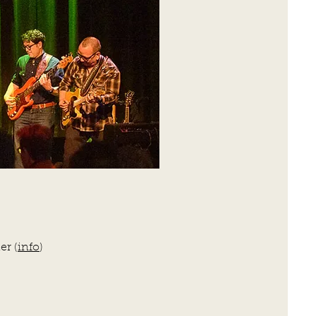
er (
info
)