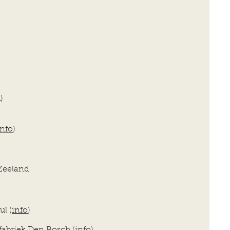
A)
info
)
eeland
 (
info
)