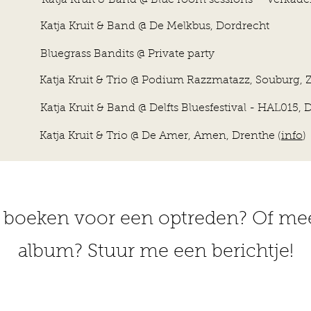
 Band @ Blue room sessions – Verkadefabri
t & Band @ De Melkbus, Dordrecht
Bandits @ Private party
 & Trio @ Podium Razzmatazz, Souburg, Zee
& Band @ Delfts Bluesfestival - HAL015, Del
 & Trio @ De Amer, Amen, Drenthe (
info
)
r boeken voor een optreden? Of me
album? Stuur me een berichtje!