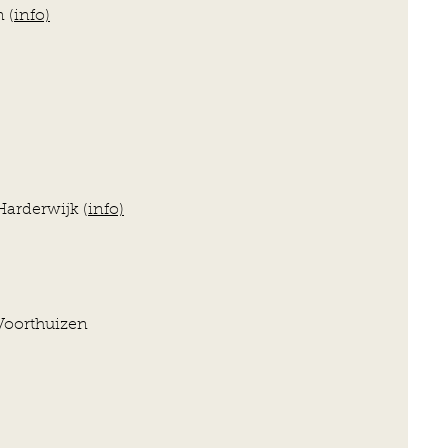
 (
info)
arderwijk (
info)
 Voorthuizen