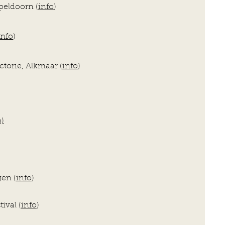
eldoorn (
info
)
info
)
orie, Alkmaar (
info
)
o)
gen (
info
)
ival (
info
)