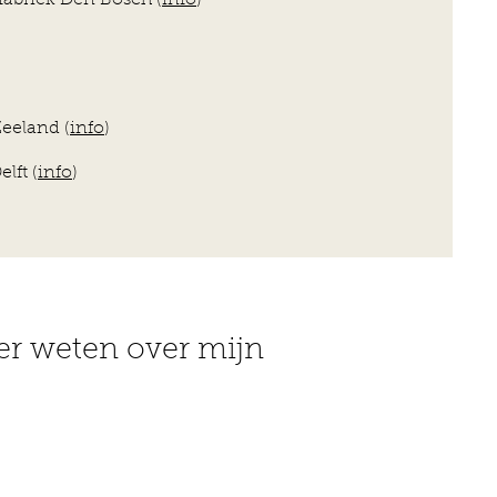
ek Den Bosch (
info
)
land (
info
)
ft (
info
)
er weten over mijn