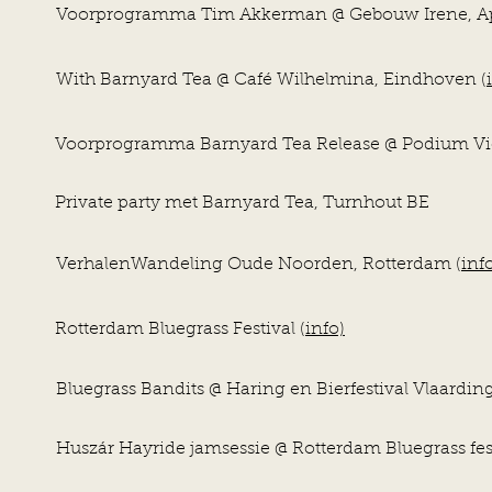
Voor
programma Tim Akkerman @ Gebouw Irene, Ap
With Barnyard Tea @ Café Wilhelmina, Eindhoven (
Voorprogramma Barnyard Tea Release @ Podium Vict
Private party met Barnyard Tea, Turnhout BE
VerhalenWandeling Oude Noorden, Rotterdam (
inf
Rotterdam Bluegrass Festival (
info)
Bluegrass Bandits @ Haring en Bierfestival Vlaardin
Huszár Hayride jamsessie @ Rotterdam Bluegrass fest