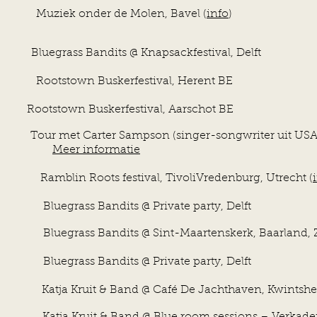
Muziek onder de Molen, Bavel (
info
)
24
Bluegrass Bandits @ Knapsackfestival, Delft
ootstown Buskerfestival, Herent BE
24
Rootstown Buskerfestival, Aarschot BE
024
Tour met Carter Sampson (singer-songwriter uit US
Meer informatie
ts festival, TivoliVredenburg, Utrecht (
Bandits @ Private party, Delft
Bandits @ Sint-Maartenskerk, Baarland, Z
Bandits @ Private party, Delft
& Band @ Café De Jachthaven, Kwintsheul